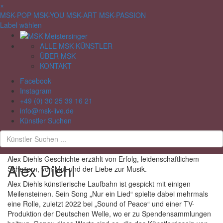
×
MSK-POP
MSK-YOU
MSK-ART
MSK-PASSION
Label wählen
ALLE MSK-KÜNSTLER
ÜBER MSK
KONTAKT
Facebook
Instagram
+49 (0) 30 25 39 16 21
info@msk-live.de
Künstler Suchen
Alex Diehls Geschichte erzählt von Erfolg, leidenschaftlichem
Alex Diehl
Scheitern, von Mut und der Liebe zur Musik.
Alex Diehls künstlerische Laufbahn ist gespickt mit einigen
Meilensteinen. Sein Song „Nur ein Lied“ spielte dabei mehrmals
eine Rolle, zuletzt 2022 bei „Sound of Peace“ und einer TV-
Produktion der Deutschen Welle, wo er zu Spendensammlungen