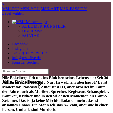
×
MSK-POP
MSK-YOU
MSK-ART
MSK-PASSION
Label wählen
ALLE MSK-KÜNSTLER
ÜBER MSK
KONTAKT
Facebook
Instagram
+49 (0) 30 25 39 16 21
info@msk-live.de
Künstler Suchen
Nilz Bokelberg lädt uns ins Büdchen seines Lebens ein: Seit 30
Nilz Bokelberg
Jahren ist er im Geschäft. Nur: In welchem überhaupt? Er ist
Moderator, Podcaster, Autor und DJ, aber arbeitet im Laufe
der Jahre auch als Musiker, Sprecher, Regisseur, Schauspieler,
Komiker, Kritiker und in den wildesten Momenten als Comic-
Zeichner. Das ist ja keine Mischkalkulation mehr, das ist
absolutes Chaos. Ein Mann wie das A-Team, aber alle in einer
Person. Und alle sind Murdock.